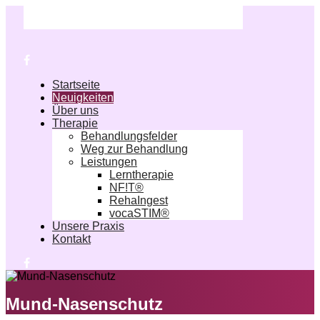
Startseite
Neuigkeiten
Über uns
Therapie
Behandlungsfelder
Weg zur Behandlung
Leistungen
Lerntherapie
NF!T®
RehaIngest
vocaSTIM®
Unsere Praxis
Kontakt
Mund-Nasenschutz