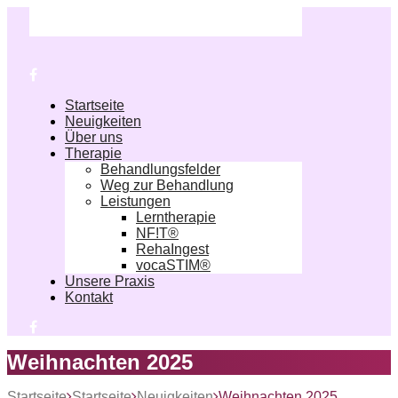
Startseite
Neuigkeiten
Über uns
Therapie
Behandlungsfelder
Weg zur Behandlung
Leistungen
Lerntherapie
NF!T®
RehaIngest
vocaSTIM®
Unsere Praxis
Kontakt
Weihnachten 2025
Startseite
Startseite
Neuigkeiten
Weihnachten 2025