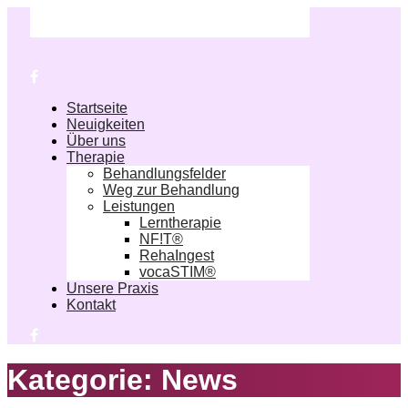
Startseite
Neuigkeiten
Über uns
Therapie
Behandlungsfelder
Weg zur Behandlung
Leistungen
Lerntherapie
NF!T®
RehaIngest
vocaSTIM®
Unsere Praxis
Kontakt
Kategorie:
News