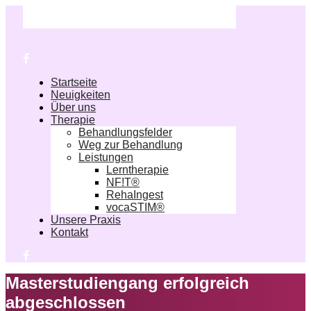
Startseite
Neuigkeiten
Über uns
Therapie
Behandlungsfelder
Weg zur Behandlung
Leistungen
Lerntherapie
NF!T®
RehaIngest
vocaSTIM®
Unsere Praxis
Kontakt
Masterstudiengang erfolgreich
abgeschlossen