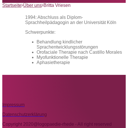
Startseite
Über uns
Britta Vriesen
1994: Abschluss als Diplom-
Sprachheilpädagogin an der Universität Köln
Schwerpunkte:
Behandlung kindlicher
Sprachentwicklungsstörungen
Orofaciale Therapie nach Castillo Morales
Myofunktionelle Therapie
Aphasietherapie
Impressum
Datenschutzerklärung
Copyright 2020@logopaedie-rhede - All right reserved