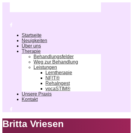
Startseite
Neuigkeiten
Über uns
Therapie
Behandlungsfelder
Weg zur Behandlung
Leistungen
Lerntherapie
NF!T®
RehaIngest
vocaSTIM®
Unsere Praxis
Kontakt
Britta Vriesen