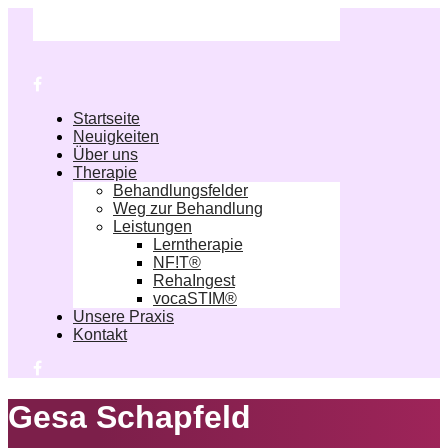
Startseite
Neuigkeiten
Über uns
Therapie
Behandlungsfelder
Weg zur Behandlung
Leistungen
Lerntherapie
NF!T®
RehaIngest
vocaSTIM®
Unsere Praxis
Kontakt
Gesa Schapfeld